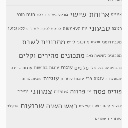
ארוחת שישי
חגים
אגוזים
חורף
בורקס
דבש
בשר טחון
טבעוני
יום העצמאות
חנוכה
ללא גלוטן
כרובית
לייט
לביבות
לחם
מתכונים לשבת
מתכוני לייט
מטבח רומני
מרקים
מתכונים מהירים וקלים
מתכונים לתשעה באב
סלטים
עוגות
עוגות בחושות
עוגות גבינה
מתכונים עם בצק פילו
עוגיות
עוגות פרי
עוגות שמרים
עוגיות פרווה
עוגות פרווה
צמחוני
פסח
פרווה
פורים
פשטידות
קינוחים
פרג
שבועות
ראש השנה
קינוחי פסח
טבעוני
קציצות
שוקולד
שמרים
שקדים