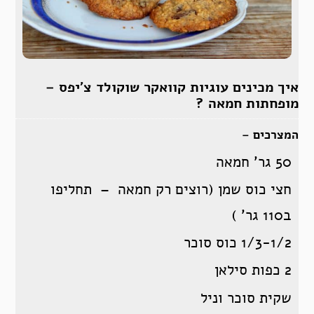
איך מכינים עוגיות קוואקר שוקולד צ’יפס –
מופחתות חמאה ?
המצרכים –
50 גר’ חמאה
חצי כוס שמן (רוצים רק חמאה – תחליפו
ב110 גר’ )
1/3-1/2 כוס סוכר
2 כפות סילאן
שקית סוכר וניל