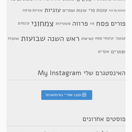
עוגיות
עוגות פרי
עוגות שמרים
עוגיות פרווה
עוגות פרווה
צמחוני
פסח
פרווה
פורים
פשטידות
קינוחים
פרג
שבועות
ראש השנה
קינוחי פסח
טבעוני
קציצות
שוקולד
שמרים
שקדים
האינסטגרם שלי My Instagram
עקבו אחריי באינסטגרם!
פוסטים אחרונים