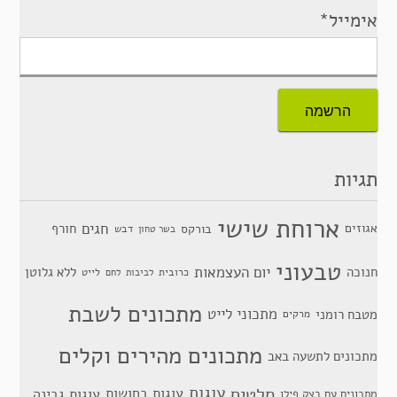
אימייל*
תגיות
ארוחת שישי
חגים
אגוזים
חורף
בורקס
דבש
בשר טחון
טבעוני
יום העצמאות
חנוכה
ללא גלוטן
כרובית
לייט
לביבות
לחם
מתכונים לשבת
מתכוני לייט
מטבח רומני
מרקים
מתכונים מהירים וקלים
מתכונים לתשעה באב
סלטים
עוגות
עוגות בחושות
עוגות גבינה
מתכונים עם בצק פילו