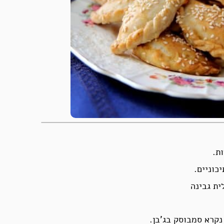
ת.
כוניים.
ית גבינה
קרא סמבוסק בג’בן.