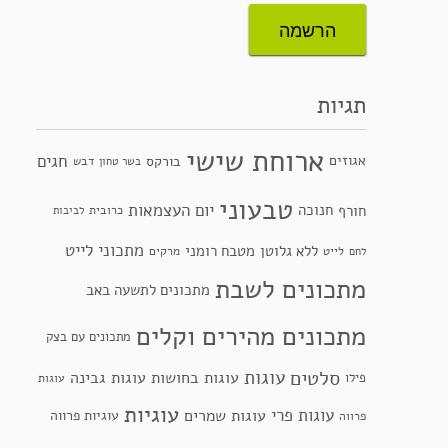
תגיות
ארוחת שישי
חגים
אגוזים
בורקס
דבש
בשר טחון
טבעוני
יום העצמאות
חנוכה
חורף
כרובית
לביבות
מתכוני לייט
ללא גלוטן
מטבח רומני
לייט
מרקים
לחם
מתכונים לשבת
מתכונים לתשעה באב
מתכונים מהירים וקלים
מתכונים עם בצק
סלטים
עוגות
עוגות בחושות
עוגות גבינה
פילו
עוגות
עוגיות
עוגות פרי
עוגות שמרים
עוגיות פרווה
פרווה