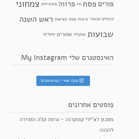
צמחוני
פסח
פרווה
פורים
פשטידות
פרג
ראש השנה
קינוחי פסח
קינוחים טבעוני
קציצות
שבועות
שמרים
שקדים
שוקולד
האינסטגרם שלי My Instagram
עקבו אחריי באינסטגרם!
פוסטים אחרונים
מתכון לצ’ילי קונקרנה – גרסה קלה ומהירה
להכנה