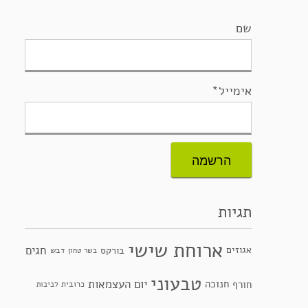
שם
אימייל*
תגיות
ארוחת שישי
חגים
אגוזים
בורקס
דבש
בשר טחון
טבעוני
יום העצמאות
חנוכה
חורף
כרובית
לביבות