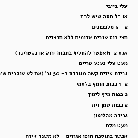
עלי בייבי
או כל חסה שיש לכם
2 – 3 מלפפונים
חצי כוס ענבים אדומים ללא חרצנים
אגס 1-2(אפשר להחליף בתפוח ירוק או נקטרינה)
מעט עלי נענע טריים
גבינת עיזים קשה מגורדת כ- 50 גר’ (אם לא אוהבים שימו כל גבינה אחרת כמו פטה או גאודה,קצ’קבל)
1-2 כפות חומץ בלסמי
2 כפות מיץ לימון
2 כפות שמן זית
גרידה מהלימון
מעט מלח
אפשר בתוספת חופן אגוזים – לא משנה איזה