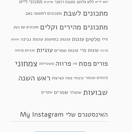
מתכוני לייט
ללא גלוטן
מטבח רומני
לייט
מרקים
לחם
מתכונים לשבת
מתכונים לתשעה באב
מתכונים מהירים וקלים
מתכונים עם בצק
סלטים
עוגות
עוגות בחושות
עוגות גבינה
פילו
עוגות
עוגיות
עוגות פרי
עוגות שמרים
עוגיות פרווה
פרווה
צמחוני
פסח
פרווה
פורים
פשטידות
פרג
ראש השנה
קינוחי פסח
קינוחים טבעוני
קציצות
שבועות
שמרים
שקדים
שוקולד
האינסטגרם שלי My Instagram