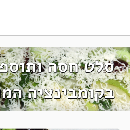
סלט חסה ותוספו
בקומבינציה המ