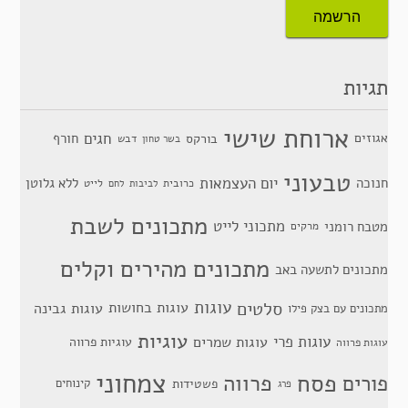
תגיות
ארוחת שישי
חגים
אגוזים
חורף
בורקס
דבש
בשר טחון
טבעוני
יום העצמאות
חנוכה
ללא גלוטן
כרובית
לייט
לביבות
לחם
מתכונים לשבת
מתכוני לייט
מטבח רומני
מרקים
מתכונים מהירים וקלים
מתכונים לתשעה באב
סלטים
עוגות
עוגות בחושות
עוגות גבינה
מתכונים עם בצק פילו
עוגיות
עוגות פרי
עוגות שמרים
עוגיות פרווה
עוגות פרווה
צמחוני
פסח
פרווה
פורים
פשטידות
קינוחים
פרג