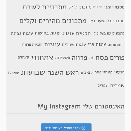
מתכונים לשבת
מתכוני לייט
מטבח רומני
מרקים
מתכונים מהירים וקלים
מתכונים לתשעה באב
סלטים
עוגות
עוגות בחושות
עוגות גבינה
מתכונים עם בצק פילו
עוגיות
עוגות פרי
עוגות שמרים
עוגיות פרווה
עוגות פרווה
צמחוני
פסח
פרווה
פורים
פשטידות
קינוחים
פרג
שבועות
ראש השנה
קינוחי פסח
טבעוני
קציצות
שוקולד
שמרים
שקדים
האינסטגרם שלי My Instagram
עקבו אחריי באינסטגרם!