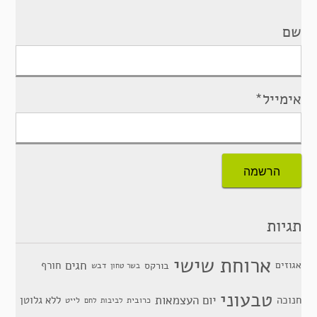
שם
אימייל*
תגיות
ארוחת שישי
חגים
אגוזים
חורף
בורקס
דבש
בשר טחון
טבעוני
יום העצמאות
חנוכה
ללא גלוטן
כרובית
לייט
לביבות
לחם