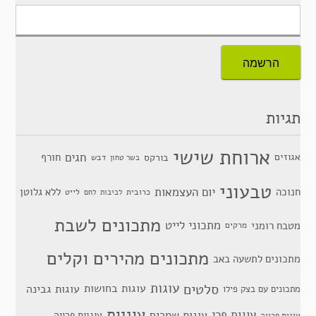
תגיות
ארוחת שישי
חגים
אגוזים
חורף
בורקס
דבש
בשר טחון
טבעוני
יום העצמאות
חנוכה
ללא גלוטן
כרובית
לייט
לביבות
לחם
מתכונים לשבת
מתכוני לייט
מטבח רומני
מרקים
מתכונים מהירים וקלים
מתכונים לתשעה באב
סלטים
עוגות
עוגות בחושות
עוגות גבינה
מתכונים עם בצק פילו
עוגיות
עוגות פרי
עוגות שמרים
עוגיות פרווה
עוגות פרווה