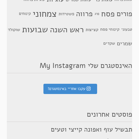
צמחוני
פסח
פרווה
פורים
פשטידות
קינוחים
פרג
שבועות
ראש השנה
קינוחי פסח
טבעוני
קציצות
שוקולד
שמרים
שקדים
האינסטגרם שלי My Instagram
עקבו אחריי באינסטגרם!
פוסטים אחרונים
תבשיל עוף ואפונה קייצי וטעים