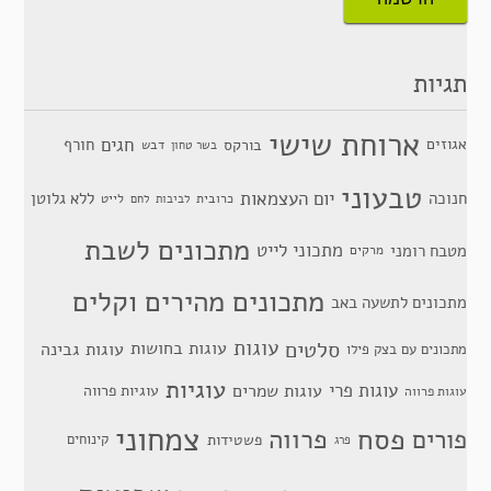
תגיות
ארוחת שישי
חגים
אגוזים
חורף
בורקס
דבש
בשר טחון
טבעוני
יום העצמאות
חנוכה
ללא גלוטן
כרובית
לייט
לביבות
לחם
מתכונים לשבת
מתכוני לייט
מטבח רומני
מרקים
מתכונים מהירים וקלים
מתכונים לתשעה באב
סלטים
עוגות
עוגות בחושות
עוגות גבינה
מתכונים עם בצק פילו
עוגיות
עוגות פרי
עוגות שמרים
עוגיות פרווה
עוגות פרווה
צמחוני
פסח
פרווה
פורים
פשטידות
קינוחים
פרג