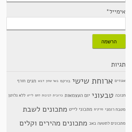
אימייל*
תגיות
ארוחת שישי
חגים
אגוזים
חורף
בורקס
דבש
בשר טחון
טבעוני
יום העצמאות
חנוכה
ללא גלוטן
כרובית
לייט
לביבות
לחם
מתכונים לשבת
מתכוני לייט
מטבח רומני
מרקים
מתכונים מהירים וקלים
מתכונים לתשעה באב