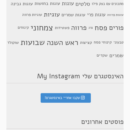
סלטים
עוגות
עוגות בחושות
עוגות גבינה
מתכונים עם בצק פילו
עוגיות
עוגות פרי
עוגות שמרים
עוגיות פרווה
עוגות פרווה
צמחוני
פסח
פרווה
פורים
פשטידות
קינוחים
פרג
שבועות
ראש השנה
קינוחי פסח
טבעוני
קציצות
שוקולד
שמרים
שקדים
האינסטגרם שלי My Instagram
עקבו אחריי באינסטגרם!
פוסטים אחרונים