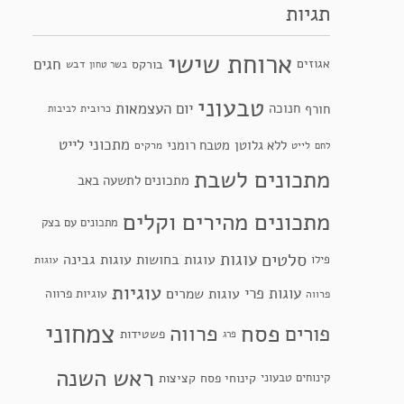
תגיות
ארוחת שישי
חגים
אגוזים
בורקס
דבש
בשר טחון
טבעוני
יום העצמאות
חנוכה
חורף
כרובית
לביבות
מתכוני לייט
ללא גלוטן
מטבח רומני
לייט
מרקים
לחם
מתכונים לשבת
מתכונים לתשעה באב
מתכונים מהירים וקלים
מתכונים עם בצק
סלטים
עוגות
עוגות בחושות
עוגות גבינה
פילו
עוגות
עוגיות
עוגות פרי
עוגות שמרים
עוגיות פרווה
פרווה
צמחוני
פסח
פרווה
פורים
פשטידות
פרג
ראש השנה
קינוחי פסח
קינוחים טבעוני
קציצות