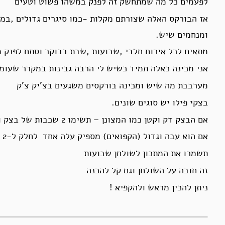
לפעמים כל מה שמתחשק זה לפנק במשהו פשוט וטעים
אז הבורקס האלה שצורתם מקלות -כמו סיגרים גדולים ,במי
ומנחמים שיש.
מתאים לכל אירוח חלבי ,שבועות ,שבת בבוקר וסתם לפנק
אני מכינה כאלה תמיד כשיש לי הרבה גבינות במקרר שעומד
מערבבת מה שיש ומכינה בורקסים משגעים בצ’יק צ’ק
בצקי פילו יש סוגים שונים.
אם הבצק דק וקטן כמו המצונן – תשימו 2 שכבות של בצק ואז תחתכו לחצי.
אם הוא עבה וגדול (הקפואים) מספיק עלה אחד לחלק ל-2 .
תשמרו את המתכון לשולחן שבועות
זה חובה על השולחן וגם קל להכנה
ניתן להכין מראש ולהקפיא !