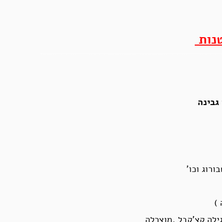
טנות
גבינה
ילה קצ’קבל ,מוצרלה