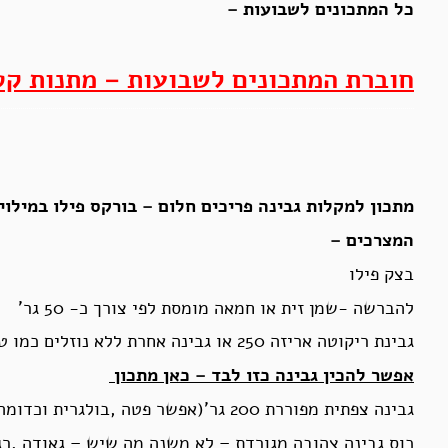
כל המתכונים לשבועות –
חוברת המתכונים לשבועות – מתנות ק
מתכון למקלות גבינה פריכים חלום – בורקס פילו במילוי 
המצרכים –
בצק פילו
להברשה -שמן זית או חמאה מומסת לפי צורך כ- 50 גר’
גבינת ריקוטה אריזה 250 או גבינה אחרת ללא נוזלים כמו טבורוג וכו’
אפשר להכין גבינה כזו לבד – כאן מתכון
גבינה צפתית מפוררת 200 גר'(אפשר פטה ,בולגרית וכדומה )
כוס גבינה צהובה מגורדת – לא משנה מה שיש – גאודה ,רג