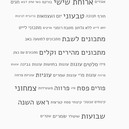
ארוחת שישי
חגים
אגוזים
בורקס
דבש
בשר טחון
טבעוני
יום העצמאות
חנוכה
חורף
כרובית
לביבות
מתכוני לייט
ללא גלוטן
מטבח רומני
לייט
מרקים
לחם
מתכונים לשבת
מתכונים לתשעה באב
מתכונים מהירים וקלים
מתכונים עם בצק
סלטים
עוגות
עוגות בחושות
עוגות גבינה
פילו
עוגות
עוגיות
עוגות פרי
עוגות שמרים
עוגיות פרווה
פרווה
צמחוני
פסח
פרווה
פורים
פשטידות
פרג
ראש השנה
קינוחי פסח
קינוחים טבעוני
קציצות
שבועות
שמרים
שקדים
שוקולד