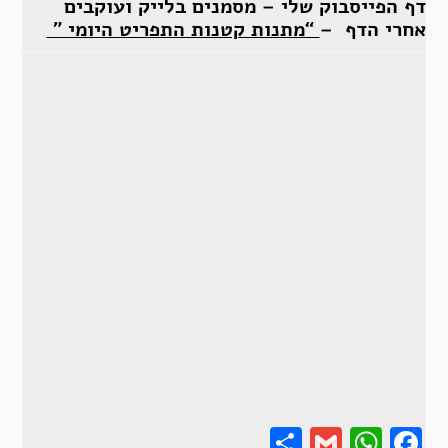
דף הפייסבוק שלי – מסמנים בלייק ועוקבים
אחרי הדף –
“מתנות קטנות התפריט היומי ”
Share
Gmail
Wha
F