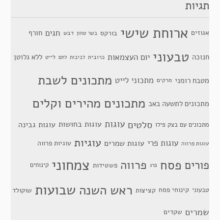
תגיות
ארוחת שישי
חגים
אגוזים
חורף
בורקס
דבש
בשר טחון
טבעוני
יום העצמאות
חנוכה
ללא גלוטן
כרובית
לייט
לביבות
לחם
מתכונים לשבת
מתכוני לייט
מטבח רומני
מרקים
מתכונים מהירים וקלים
מתכונים לתשעה באב
סלטים
עוגות
עוגות בחושות
עוגות גבינה
מתכונים עם בצק פילו
עוגיות
עוגות פרי
עוגות שמרים
עוגיות פרווה
עוגות פרווה
צמחוני
פסח
פרווה
פורים
פשטידות
קינוחים
פרג
שבועות
ראש השנה
קינוחי פסח
טבעוני
קציצות
שוקולד
שמרים
שקדים