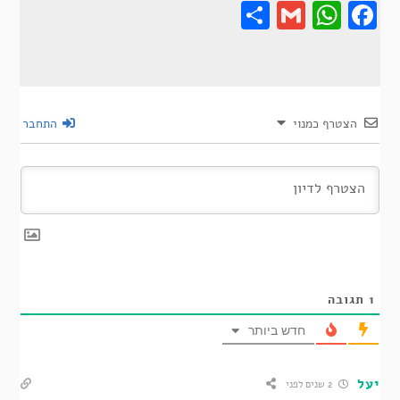
Share
Gmail
Wha
F
הצטרף כמנוי
התחבר
1
תגובה
חדש ביותר
יעל
2 שנים לפני