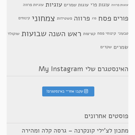
עוגיות
עוגות פרי
עוגות שמרים
עוגיות פרווה
עוגות פרווה
צמחוני
פסח
פרווה
פורים
פשטידות
קינוחים
פרג
שבועות
ראש השנה
קינוחי פסח
טבעוני
קציצות
שוקולד
שמרים
שקדים
האינסטגרם שלי My Instagram
עקבו אחריי באינסטגרם!
פוסטים אחרונים
מתכון לצ’ילי קונקרנה – גרסה קלה ומהירה