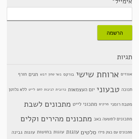
אימייל*
תגיות
ארוחת שישי
חגים
אגוזים
חורף
בורקס
דבש
בשר טחון
טבעוני
יום העצמאות
חנוכה
ללא גלוטן
כרובית
לייט
לביבות
לחם
מתכונים לשבת
מתכוני לייט
מטבח רומני
מרקים
מתכונים מהירים וקלים
מתכונים לתשעה באב
סלטים
עוגות
עוגות בחושות
עוגות גבינה
מתכונים עם בצק פילו