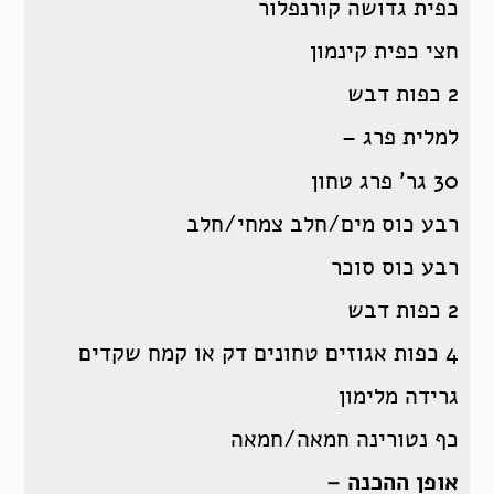
כפית גדושה קורנפלור
חצי כפית קינמון
2 כפות דבש
למלית פרג –
30 גר’ פרג טחון
רבע כוס מים/חלב צמחי/חלב
רבע כוס סוכר
2 כפות דבש
4 כפות אגוזים טחונים דק או קמח שקדים
גרידה מלימון
כף נטורינה חמאה/חמאה
אופן ההכנה –