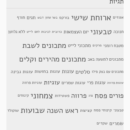
תגיות
ארוחת שישי
חגים
אגוזים
חורף
בורקס
דבש
בשר טחון
טבעוני
יום העצמאות
חנוכה
ללא גלוטן
כרובית
לייט
לביבות
לחם
מתכונים לשבת
מתכוני לייט
מטבח רומני
מרקים
מתכונים מהירים וקלים
מתכונים לתשעה באב
סלטים
עוגות
עוגות בחושות
עוגות גבינה
מתכונים עם בצק פילו
עוגיות
עוגות פרי
עוגות שמרים
עוגיות פרווה
עוגות פרווה
צמחוני
פסח
פרווה
פורים
פשטידות
קינוחים
פרג
שבועות
ראש השנה
קינוחי פסח
טבעוני
קציצות
שוקולד
שמרים
שקדים