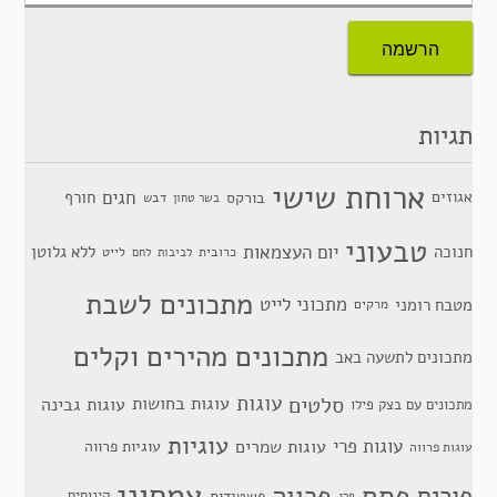
תגיות
ארוחת שישי
חגים
אגוזים
חורף
בורקס
דבש
בשר טחון
טבעוני
יום העצמאות
חנוכה
ללא גלוטן
כרובית
לייט
לביבות
לחם
מתכונים לשבת
מתכוני לייט
מטבח רומני
מרקים
מתכונים מהירים וקלים
מתכונים לתשעה באב
סלטים
עוגות
עוגות בחושות
עוגות גבינה
מתכונים עם בצק פילו
עוגיות
עוגות פרי
עוגות שמרים
עוגיות פרווה
עוגות פרווה
צמחוני
פסח
פרווה
פורים
פשטידות
קינוחים
פרג