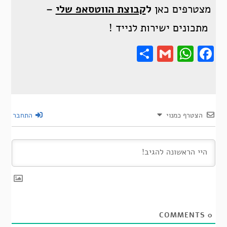
מצטרפים כאן
ל
קבוצת הווטסאפ שלי
–
מתכונים ישירות לנייד !
Share
Gmail
Wha
F
הצטרף כמנוי
התחבר
COMMENTS
0