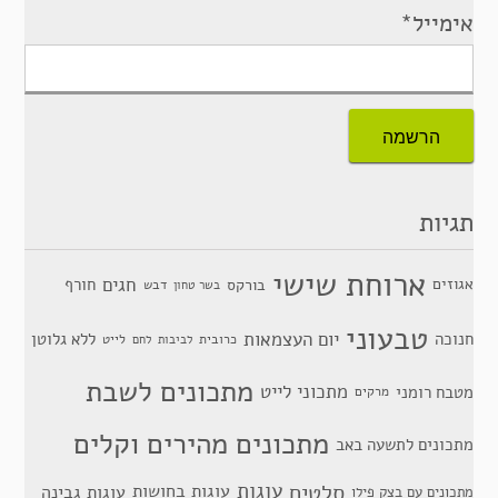
אימייל*
תגיות
ארוחת שישי
חגים
אגוזים
חורף
בורקס
דבש
בשר טחון
טבעוני
יום העצמאות
חנוכה
ללא גלוטן
כרובית
לייט
לביבות
לחם
מתכונים לשבת
מתכוני לייט
מטבח רומני
מרקים
מתכונים מהירים וקלים
מתכונים לתשעה באב
סלטים
עוגות
עוגות בחושות
עוגות גבינה
מתכונים עם בצק פילו