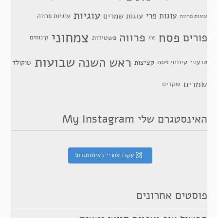
עוגיות
עוגות פרי
עוגות שמרים
עוגיות פרווה
עוגות פרווה
צמחוני
פסח
פרווה
פורים
פשטידות
קינוחים
פרג
שבועות
ראש השנה
קינוחי פסח
טבעוני
קציצות
שוקולד
שמרים
שקדים
האינסטגרם שלי My Instagram
עקבו אחריי באינסטגרם!
פוסטים אחרונים