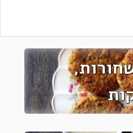
חורות,
ות