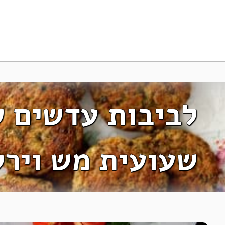
לביבות עדשים ש
שעועית מש וירק