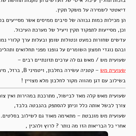
דיאטטי לשמירה על משקל תקין.
הן מכילות כמות גבוהה של סיבים ממיסים אשר מסייעים בס
וכן, מסייעות לתפקוד תקין ויעיל של מערכת העיכול.
עדשים שחורות כמעט ונטולות שומן ובעלות ערך קלורי נמוך
ובהם נוגדי חמצון השומרים על גופנו מפני תחלואים ותהליכי
שעועית מש / מאש גם לה ערכים תזונתיים רבים –
שעועית מש
– קטניה עשירה בחלבון, ויטמיני B, ברזל, מינרלים רבים וסיבים תזונתיים.
בשילוב עם דגן מהווה מקור לחלבון מלא מצויין !
שעועית מאש קלה מאד לבישול, מתרככת במהירות ואין צורך
צורך לבשל אותה כלל וניתן להסתפק בהנבטה בלבד,
שעועית מש מונבטת – מתאימה מאוד גם לשילוב בסלטים.
אחרי כל הבריאות הזו מה נותר ? לרוץ ולהכין ,