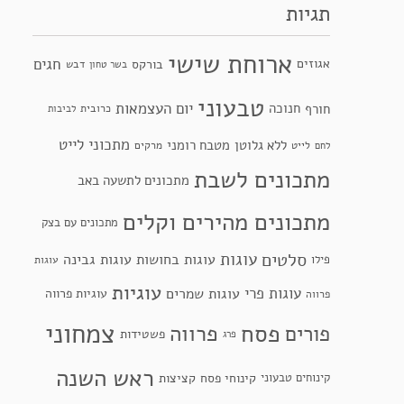
תגיות
ארוחת שישי
חגים
אגוזים
בורקס
דבש
בשר טחון
טבעוני
יום העצמאות
חנוכה
חורף
כרובית
לביבות
מתכוני לייט
ללא גלוטן
מטבח רומני
לייט
מרקים
לחם
מתכונים לשבת
מתכונים לתשעה באב
מתכונים מהירים וקלים
מתכונים עם בצק
סלטים
עוגות
עוגות בחושות
עוגות גבינה
פילו
עוגות
עוגיות
עוגות פרי
עוגות שמרים
עוגיות פרווה
פרווה
צמחוני
פסח
פרווה
פורים
פשטידות
פרג
ראש השנה
קינוחי פסח
קינוחים טבעוני
קציצות