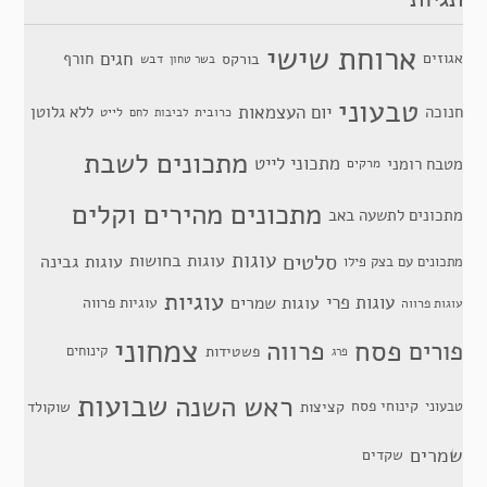
ארוחת שישי
חגים
אגוזים
חורף
בורקס
דבש
בשר טחון
טבעוני
יום העצמאות
חנוכה
ללא גלוטן
כרובית
לייט
לביבות
לחם
מתכונים לשבת
מתכוני לייט
מטבח רומני
מרקים
מתכונים מהירים וקלים
מתכונים לתשעה באב
סלטים
עוגות
עוגות בחושות
עוגות גבינה
מתכונים עם בצק פילו
עוגיות
עוגות פרי
עוגות שמרים
עוגיות פרווה
עוגות פרווה
צמחוני
פסח
פרווה
פורים
פשטידות
קינוחים
פרג
שבועות
ראש השנה
קינוחי פסח
טבעוני
קציצות
שוקולד
שמרים
שקדים