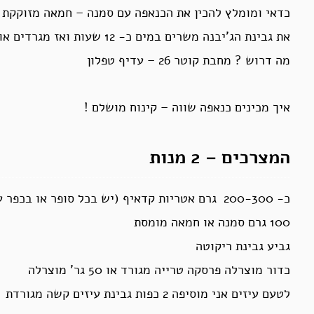
כדאי ומומלץ להכין את הכנאפה עם סמנה – חמאה מזוקקת
את גבינת הג’יבנה משרים במים כ- 12 שעות ואז מגרדים אותה לפירורים גסים.
מה דרוש ? מחבת קוטר 26 – עדיף טפלון
איך מכינים כנאפה שווה – קינוח מושלם !
המצרכים – 2 מנות
כ- 200-300 גרם אטריות
קדאיף (יש בכל סופר או בכפר ע
100 גרם סמנה או חמאה מומסת
גביע גבינת
ריקוטה
כדור מוצרלה פרסקה טרייה מגורד או 50 גר’ מוצרלה
לטעם עיזים אני מוסיפה 2 כפות גבינת עיזים קשה מגורדת