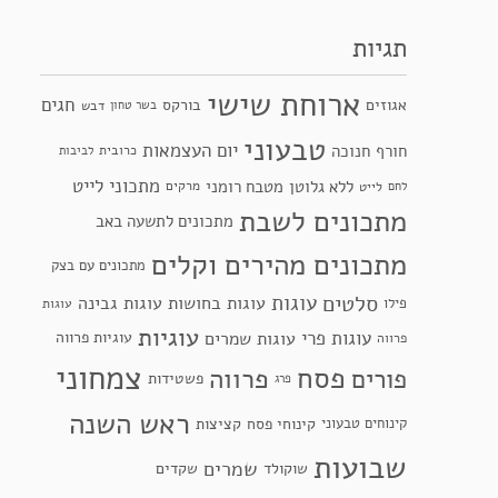
תגיות
ארוחת שישי
חגים
אגוזים
בורקס
בשר טחון
דבש
טבעוני
יום העצמאות
חורף
חנוכה
כרובית
לביבות
מתכוני לייט
ללא גלוטן
מטבח רומני
מרקים
לחם
לייט
מתכונים לשבת
מתכונים לתשעה באב
מתכונים מהירים וקלים
מתכונים עם בצק
סלטים
עוגות
עוגות בחושות
עוגות גבינה
פילו
עוגות
עוגיות
עוגות פרי
עוגות שמרים
עוגיות פרווה
פרווה
צמחוני
פסח
פרווה
פורים
פשטידות
פרג
ראש השנה
קינוחי פסח
קציצות
קינוחים טבעוני
שבועות
שמרים
שקדים
שוקולד