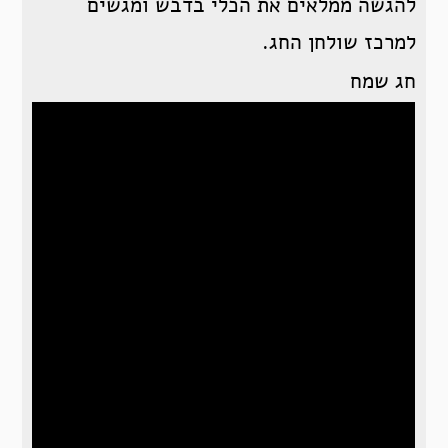
להגשה ממלאים את הכלי בדבש ומגשים
למרכז שולחן החג.
חג שמח