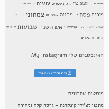
עוגיות
עוגות פרי
עוגות שמרים
עוגיות פרווה
עוגות פרווה
צמחוני
פסח
פרווה
פורים
פשטידות
קינוחים
פרג
שבועות
ראש השנה
קינוחי פסח
טבעוני
קציצות
שוקולד
שמרים
שקדים
האינסטגרם שלי My Instagram
עקבו אחריי באינסטגרם!
פוסטים אחרונים
מתכון לצ’ילי קונקרנה – גרסה קלה ומהירה