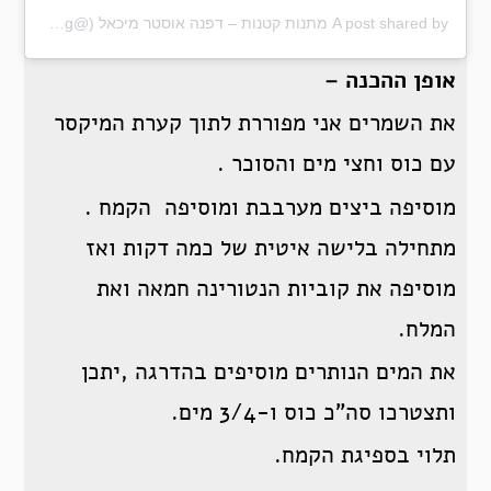
A post shared by מתנות קטנות – דפנה אוסטר מיכאל (@matanot_ktanot_blog)
אופן ההכנה –
את השמרים אני מפוררת לתוך קערת המיקסר
עם כוס וחצי מים והסוכר .
מוסיפה ביצים מערבבת ומוסיפה הקמח .
מתחילה בלישה איטית של כמה דקות ואז
מוסיפה את קוביות הנטורינה חמאה ואת
המלח.
את המים הנותרים מוסיפים בהדרגה ,יתכן
ותצטרכו סה”כ כוס ו-3/4 מים.
תלוי בספיגת הקמח.