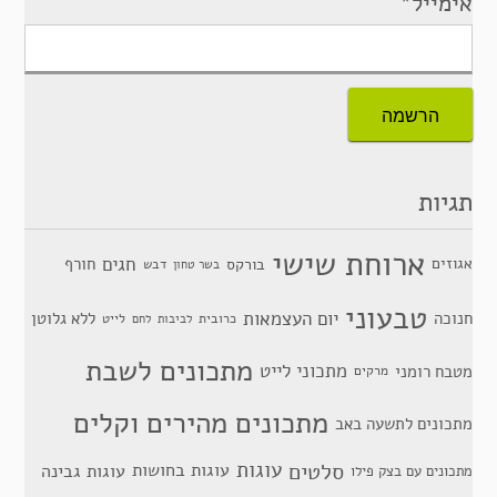
אימייל*
תגיות
ארוחת שישי
חגים
אגוזים
חורף
בורקס
דבש
בשר טחון
טבעוני
יום העצמאות
חנוכה
ללא גלוטן
כרובית
לייט
לביבות
לחם
מתכונים לשבת
מתכוני לייט
מטבח רומני
מרקים
מתכונים מהירים וקלים
מתכונים לתשעה באב
סלטים
עוגות
עוגות בחושות
עוגות גבינה
מתכונים עם בצק פילו