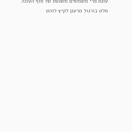
עוגת פרי משמשים משגעת של סוף העונה
סלט בורגול מרענן לקיץ לוהט