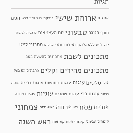
תגיות
ארוחת שישי
חגים
אגוזים
בורקס
דבש
בשר טחון
טבעוני
יום העצמאות
חנוכה
חורף
כרובית
לביבות
מתכוני לייט
ללא גלוטן
מטבח רומני
לייט
מרקים
לחם
מתכונים לשבת
מתכונים לתשעה באב
מתכונים מהירים וקלים
מתכונים עם בצק
סלטים
עוגות
עוגות בחושות
עוגות גבינה
פילו
עוגות
עוגיות
עוגות פרי
עוגות שמרים
עוגיות פרווה
פרווה
צמחוני
פסח
פרווה
פורים
פשטידות
פרג
ראש השנה
קינוחי פסח
קינוחים טבעוני
קציצות