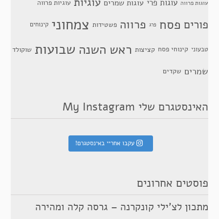
עוגיות
עוגות פרי
עוגות שמרים
עוגיות פרווה
עוגות פרווה
צמחוני
פסח
פרווה
פורים
פשטידות
קינוחים
פרג
שבועות
ראש השנה
קינוחי פסח
טבעוני
קציצות
שוקולד
שמרים
שקדים
האינסטגרם שלי My Instagram
עקבו אחריי באינסטגרם!
פוסטים אחרונים
מתכון לצ’ילי קונקרנה – גרסה קלה ומהירה