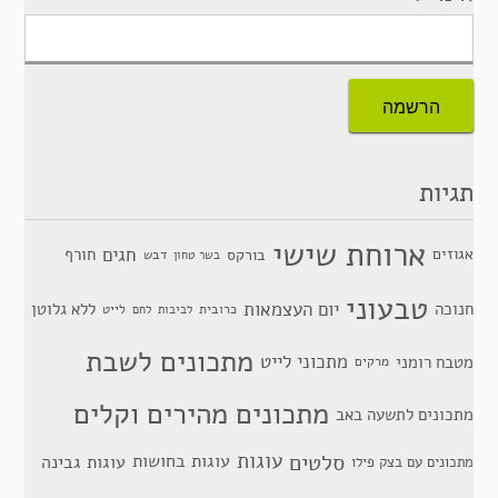
תגיות
ארוחת שישי
חגים
אגוזים
חורף
בורקס
דבש
בשר טחון
טבעוני
יום העצמאות
חנוכה
ללא גלוטן
כרובית
לייט
לביבות
לחם
מתכונים לשבת
מתכוני לייט
מטבח רומני
מרקים
מתכונים מהירים וקלים
מתכונים לתשעה באב
סלטים
עוגות
עוגות בחושות
עוגות גבינה
מתכונים עם בצק פילו