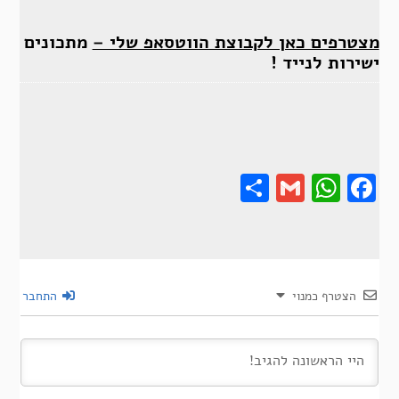
מצטרפים כאן לקבוצת הווטסאפ שלי –
מתכונים
ישירות לנייד !
Share
Gmail
Wha
F
הצטרף כמנוי
התחבר