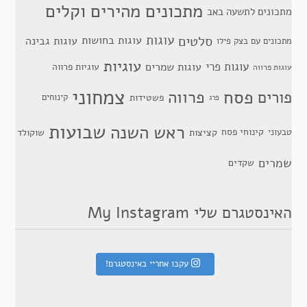
מתכונים מהירים וקלים
מתכונים לתשעה באב
סלטים
עוגות
עוגות בחושות
עוגות גבינה
מתכונים עם בצק פילו
עוגיות
עוגות פרי
עוגות שמרים
עוגיות פרווה
עוגות פרווה
צמחוני
פסח
פרווה
פורים
פשטידות
קינוחים
פרג
שבועות
ראש השנה
קינוחי פסח
טבעוני
קציצות
שוקולד
שמרים
שקדים
האינסטגרם שלי My Instagram
עקבו אחריי באינסטגרם!