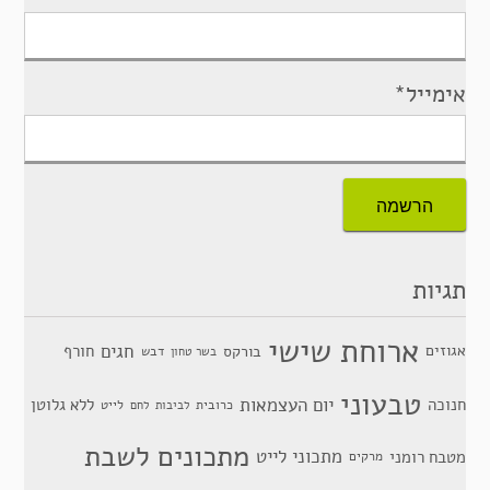
אימייל*
תגיות
ארוחת שישי
חגים
אגוזים
חורף
בורקס
דבש
בשר טחון
טבעוני
יום העצמאות
חנוכה
ללא גלוטן
כרובית
לייט
לביבות
לחם
מתכונים לשבת
מתכוני לייט
מטבח רומני
מרקים