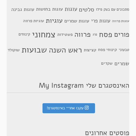
סלטים
עוגות
עוגות בחושות
עוגות גבינה
מתכונים עם בצק פילו
עוגיות
עוגות פרי
עוגות שמרים
עוגיות פרווה
עוגות פרווה
צמחוני
פסח
פרווה
פורים
פשטידות
קינוחים
פרג
שבועות
ראש השנה
קינוחי פסח
טבעוני
קציצות
שוקולד
שמרים
שקדים
האינסטגרם שלי My Instagram
עקבו אחריי באינסטגרם!
פוסטים אחרונים