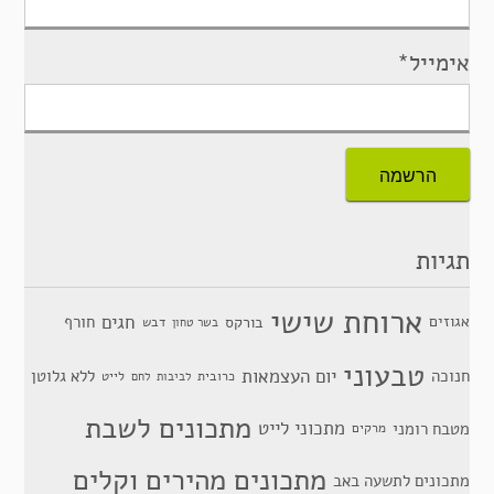
אימייל*
תגיות
ארוחת שישי
חגים
אגוזים
חורף
בורקס
דבש
בשר טחון
טבעוני
יום העצמאות
חנוכה
ללא גלוטן
כרובית
לייט
לביבות
לחם
מתכונים לשבת
מתכוני לייט
מטבח רומני
מרקים
מתכונים מהירים וקלים
מתכונים לתשעה באב