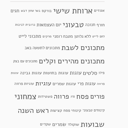
ארוחת שישי
חגים
אגוזים
בורקס
דבש
בשר טחון
טבעוני
יום העצמאות
חנוכה
חורף
כרובית
לביבות
מתכוני לייט
ללא גלוטן
מטבח רומני
לייט
מרקים
לחם
מתכונים לשבת
מתכונים לתשעה באב
מתכונים מהירים וקלים
מתכונים עם בצק
סלטים
עוגות
עוגות בחושות
עוגות גבינה
פילו
עוגות
עוגיות
עוגות פרי
עוגות שמרים
עוגיות פרווה
פרווה
צמחוני
פסח
פרווה
פורים
פשטידות
פרג
ראש השנה
קינוחי פסח
קינוחים טבעוני
קציצות
שבועות
שמרים
שקדים
שוקולד