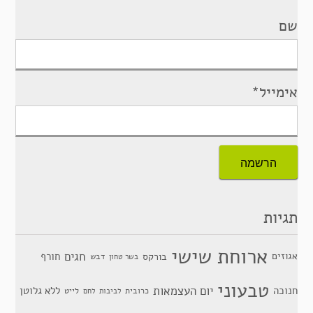
שם
אימייל*
תגיות
ארוחת שישי
חגים
אגוזים
חורף
בורקס
דבש
בשר טחון
טבעוני
יום העצמאות
חנוכה
ללא גלוטן
כרובית
לייט
לביבות
לחם