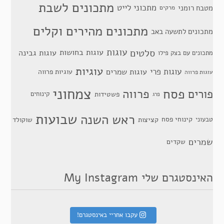
מתכונים לשבת
מתכוני לייט
מטבח רומני
מרקים
מתכונים מהירים וקלים
מתכונים לתשעה באב
סלטים
עוגות
עוגות בחושות
עוגות גבינה
מתכונים עם בצק פילו
עוגיות
עוגות פרי
עוגות שמרים
עוגיות פרווה
עוגות פרווה
צמחוני
פסח
פרווה
פורים
פשטידות
קינוחים
פרג
שבועות
ראש השנה
קינוחי פסח
טבעוני
קציצות
שוקולד
שמרים
שקדים
האינסטגרם שלי My Instagram
עקבו אחריי באינסטגרם!