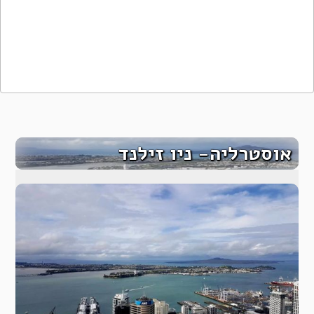
אוסטרליה- ניו זילנד