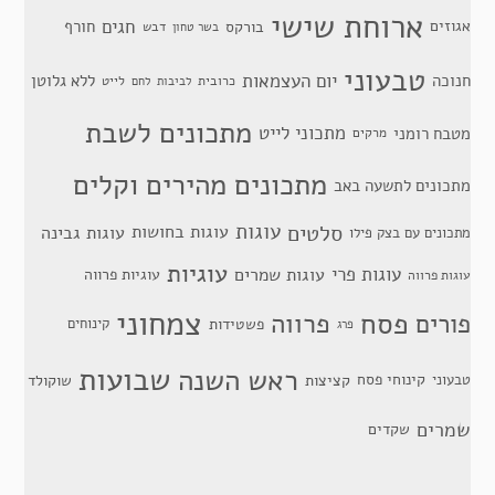
ארוחת שישי
חגים
אגוזים
חורף
בורקס
דבש
בשר טחון
טבעוני
יום העצמאות
חנוכה
ללא גלוטן
כרובית
לייט
לביבות
לחם
מתכונים לשבת
מתכוני לייט
מטבח רומני
מרקים
מתכונים מהירים וקלים
מתכונים לתשעה באב
סלטים
עוגות
עוגות בחושות
עוגות גבינה
מתכונים עם בצק פילו
עוגיות
עוגות פרי
עוגות שמרים
עוגיות פרווה
עוגות פרווה
צמחוני
פסח
פרווה
פורים
פשטידות
קינוחים
פרג
שבועות
ראש השנה
קינוחי פסח
טבעוני
קציצות
שוקולד
שמרים
שקדים