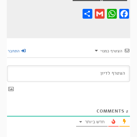
Share
Gmail
Wha
F
הצטרף כמנוי
התחבר
COMMENTS
2
חדש ביותר