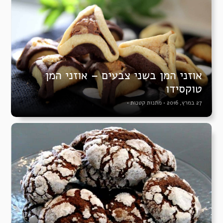
אוזני המן בשני צבעים – אוזני המן
טוקסידו
27 במרץ, 2016
•
מתנות קטנות
•