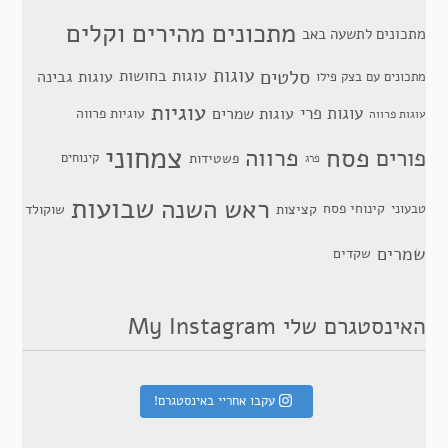
מתכונים מהירים וקלים
מתכונים לתשעה באב
סלטים
עוגות
עוגות בחושות
עוגות גבינה
מתכונים עם בצק פילו
עוגיות
עוגות פרי
עוגות שמרים
עוגיות פרווה
עוגות פרווה
צמחוני
פסח
פרווה
פורים
פשטידות
קינוחים
פרג
שבועות
ראש השנה
קינוחי פסח
טבעוני
קציצות
שוקולד
שמרים
שקדים
האינסטגרם שלי My Instagram
עקבו אחריי באינסטגרם!