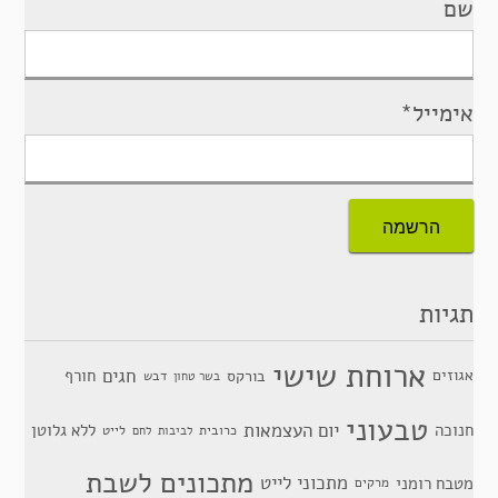
שם
אימייל*
תגיות
ארוחת שישי
חגים
אגוזים
חורף
בורקס
דבש
בשר טחון
טבעוני
יום העצמאות
חנוכה
ללא גלוטן
כרובית
לייט
לביבות
לחם
מתכונים לשבת
מתכוני לייט
מטבח רומני
מרקים