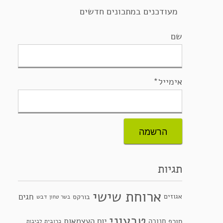
מעודכנים במתכונים חדשים
שם
אימייל*
תגיות
ארוחת שישי
חגים
אגוזים
בורקס
דבש
בשר טחון
טבעוני
יום העצמאות
חנוכה
חורף
כרובית
לביבות