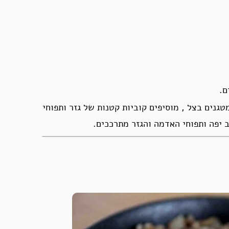
מחממים 2-3 כפות שמן זית ומטגנים בצל , מוסיפים קוביות קטנות של גזר ותפוחי
יפה ותפוחי האדמה והגזר מתרככים.