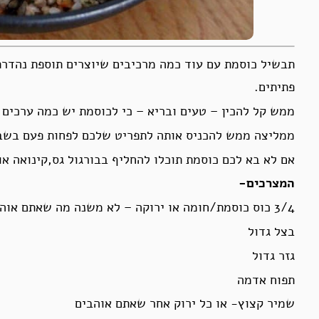
תבשיל כוסמת עם עוד כמה מרכיבים שיוצרים תוספת נהדרת 
פתיתים.
ממש קל להכין – טעים ובריא – כי לכוסמת יש כמה ערכים תז
ממליצה ממש להכניס אותה לתפריט שלכם לפחות פעם בשבו
אם לא בא לכם כוסמת תוכלו להחליף בבורגול גס,קינואה או 
המצרכים-
3/4 כוס כוסמת/חומה או ירוקה – לא משנה מה שאתם אוהבים -הירוקה יותר ניטרלית בטעם.
בצל גדול
גזר גדול
תפוח אדמה
שמיר קצוץ- או כל ירוק אחר שאתם אוהבים