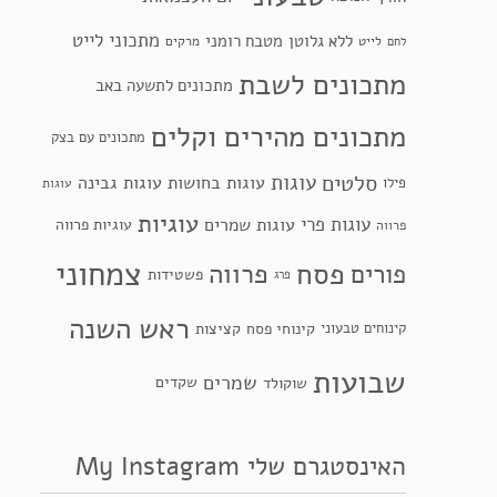
מתכוני לייט
ללא גלוטן
מטבח רומני
לייט
מרקים
לחם
מתכונים לשבת
מתכונים לתשעה באב
מתכונים מהירים וקלים
מתכונים עם בצק
סלטים
עוגות
עוגות בחושות
עוגות גבינה
פילו
עוגות
עוגיות
עוגות פרי
עוגות שמרים
עוגיות פרווה
פרווה
צמחוני
פסח
פרווה
פורים
פשטידות
פרג
ראש השנה
קינוחי פסח
קינוחים טבעוני
קציצות
שבועות
שמרים
שקדים
שוקולד
האינסטגרם שלי My Instagram