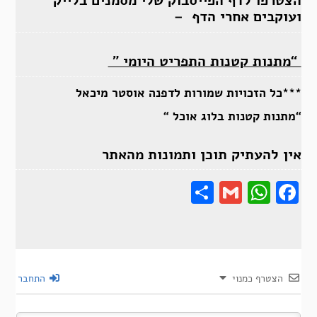
הצטרפו לדף הפייסבוק שלי מסמנים בלייק
ועוקבים אחרי הדף –
“מתנות קטנות התפריט היומי ”
***כל הזכויות שמורות לדפנה אוסטר מיכאל
“מתנות קטנות בלוג אוכל “
אין להעתיק תוכן ותמונות מהאתר
Share
Gmail
Wha
F
הצטרף כמנוי
התחבר