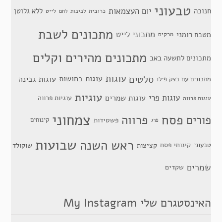
טבעוני
יום העצמאות
חנוכה
ללא גלוטן
כרובית
לייט
לביבות
לחם
מתכונים לשבת
מתכוני לייט
מטבח רומני
מרקים
מתכונים מהירים וקלים
מתכונים לתשעה באב
סלטים
עוגות
עוגות בחושות
עוגות גבינה
מתכונים עם בצק פילו
עוגיות
עוגות פרי
עוגות שמרים
עוגיות פרווה
עוגות פרווה
צמחוני
פסח
פרווה
פורים
פשטידות
קינוחים
פרג
שבועות
ראש השנה
קינוחי פסח
טבעוני
קציצות
שוקולד
שמרים
שקדים
האינסטגרם שלי My Instagram