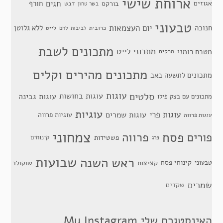
ארוחת שישי
חגים
אגוזים
חורף
בורקס
דבש
בשר טחון
טבעוני
יום העצמאות
חנוכה
ללא גלוטן
כרובית
לייט
לביבות
לחם
מתכונים לשבת
מתכוני לייט
מטבח רומני
מרקים
מתכונים מהירים וקלים
מתכונים לתשעה באב
סלטים
עוגות
עוגות בחושות
עוגות גבינה
מתכונים עם בצק פילו
עוגיות
עוגות פרי
עוגות שמרים
עוגיות פרווה
עוגות פרווה
צמחוני
פסח
פרווה
פורים
פשטידות
קינוחים
פרג
שבועות
ראש השנה
קינוחי פסח
טבעוני
קציצות
שוקולד
שמרים
שקדים
האינסטגרם שלי My Instagram