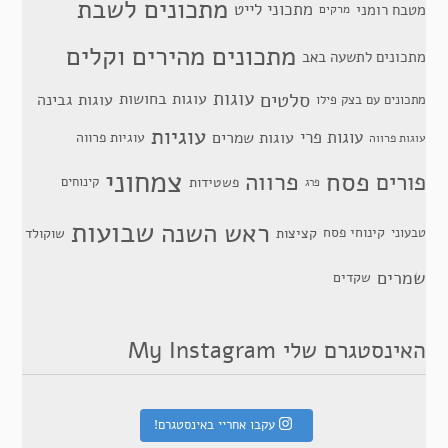
מתכונים לשבת
מתכוני לייט
מטבח רומני
מרקים
מתכונים מהירים וקלים
מתכונים לתשעה באב
סלטים
עוגות
עוגות בחושות
עוגות גבינה
מתכונים עם בצק פילו
עוגיות
עוגות פרי
עוגות שמרים
עוגיות פרווה
עוגות פרווה
צמחוני
פסח
פרווה
פורים
פשטידות
קינוחים
פרג
שבועות
ראש השנה
קינוחי פסח
טבעוני
קציצות
שוקולד
שמרים
שקדים
האינסטגרם שלי My Instagram
עקבו אחריי באינסטגרם!