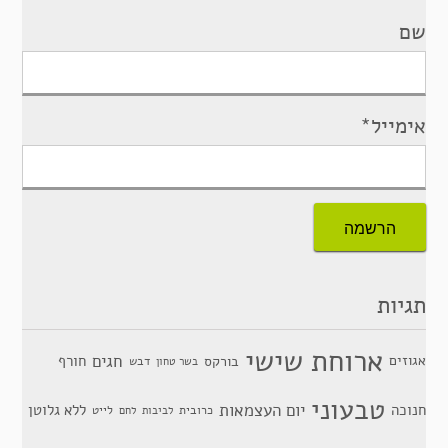
שם
אימייל*
תגיות
ארוחת שישי
חגים
אגוזים
חורף
בורקס
דבש
בשר טחון
טבעוני
יום העצמאות
חנוכה
ללא גלוטן
כרובית
לייט
לביבות
לחם