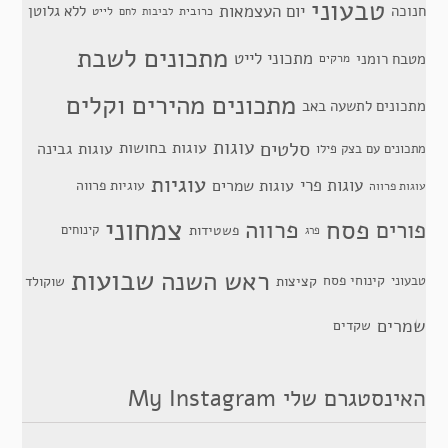
טבעוני
יום העצמאות
חנוכה
ללא גלוטן
כרובית
לייט
לביבות
לחם
מתכונים לשבת
מתכוני לייט
מטבח רומני
מרקים
מתכונים מהירים וקלים
מתכונים לתשעה באב
סלטים
עוגות
עוגות בחושות
עוגות גבינה
מתכונים עם בצק פילו
עוגיות
עוגות פרי
עוגות שמרים
עוגיות פרווה
עוגות פרווה
צמחוני
פסח
פרווה
פורים
פשטידות
קינוחים
פרג
שבועות
ראש השנה
קינוחי פסח
טבעוני
קציצות
שוקולד
שמרים
שקדים
האינסטגרם שלי My Instagram