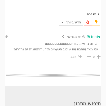
1
תגובה
חדש ביותר
Winnie
10 שנים לפני
העוגה ניראית מדהיםםםםםםםםםםםםםם
אני מאד אוהבת את שילוב הטעמים הזה, והתמונות גם נהדרות!
הגב
0
חיפוש מתכון