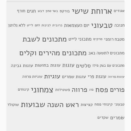
ארוחת שישי
חגים
אגוזים
חורף
בורקס
דבש
בשר טחון
טבעוני
יום העצמאות
חנוכה
ללא גלוטן
כרובית
לייט
לביבות
לחם
מתכונים לשבת
מתכוני לייט
מטבח רומני
מרקים
מתכונים מהירים וקלים
מתכונים לתשעה באב
סלטים
עוגות
עוגות בחושות
עוגות גבינה
מתכונים עם בצק פילו
עוגיות
עוגות פרי
עוגות שמרים
עוגיות פרווה
עוגות פרווה
צמחוני
פסח
פרווה
פורים
פשטידות
קינוחים
פרג
שבועות
ראש השנה
קינוחי פסח
טבעוני
קציצות
שוקולד
שמרים
שקדים