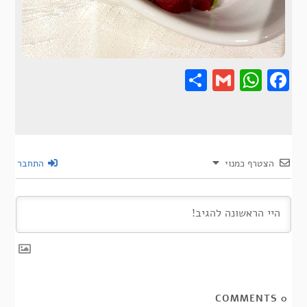
Share
Gmail
Wha
F
הצטרף כמנוי
התחבר
COMMENTS
0