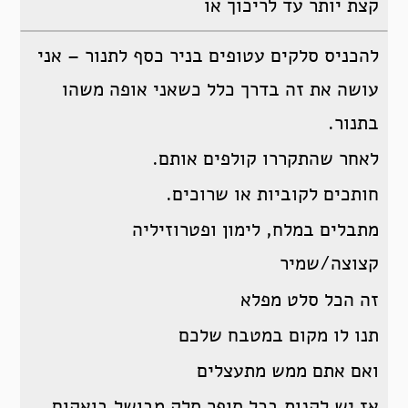
קצת יותר עד לריכוך או
להכניס סלקים עטופים בניר כסף לתנור – אני
עושה את זה בדרך כלל כשאני אופה משהו
בתנור.
לאחר שהתקררו קולפים אותם.
חותכים לקוביות או שרוכים.
מתבלים במלח, לימון ופטרוזיליה
קצוצה/שמיר
זה הכל סלט מפלא
תנו לו מקום במטבח שלכם
ואם אתם ממש מתעצלים
אז יש לקנות בכל סופר סלק מבושל בואקום .