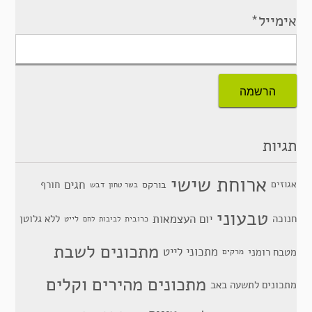
אימייל*
תגיות
ארוחת שישי
חגים
אגוזים
חורף
בורקס
דבש
בשר טחון
טבעוני
יום העצמאות
חנוכה
ללא גלוטן
כרובית
לייט
לביבות
לחם
מתכונים לשבת
מתכוני לייט
מטבח רומני
מרקים
מתכונים מהירים וקלים
מתכונים לתשעה באב