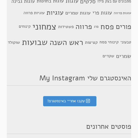
סלטים
עוגות
עוגות בחושות
עוגות גבינה
מתכונים עם בצק פילו
עוגיות
עוגות פרי
עוגות שמרים
עוגיות פרווה
עוגות פרווה
צמחוני
פסח
פרווה
פורים
פשטידות
קינוחים
פרג
שבועות
ראש השנה
קינוחי פסח
טבעוני
קציצות
שוקולד
שמרים
שקדים
האינסטגרם שלי My Instagram
עקבו אחריי באינסטגרם!
פוסטים אחרונים