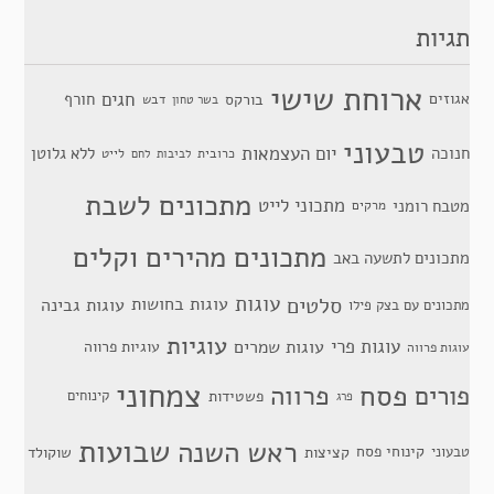
תגיות
ארוחת שישי
חגים
אגוזים
חורף
בורקס
דבש
בשר טחון
טבעוני
יום העצמאות
חנוכה
ללא גלוטן
כרובית
לייט
לביבות
לחם
מתכונים לשבת
מתכוני לייט
מטבח רומני
מרקים
מתכונים מהירים וקלים
מתכונים לתשעה באב
סלטים
עוגות
עוגות בחושות
עוגות גבינה
מתכונים עם בצק פילו
עוגיות
עוגות פרי
עוגות שמרים
עוגיות פרווה
עוגות פרווה
צמחוני
פסח
פרווה
פורים
פשטידות
קינוחים
פרג
שבועות
ראש השנה
קינוחי פסח
טבעוני
קציצות
שוקולד