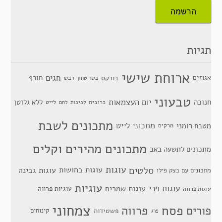
תגיות
ארוחת שישי
חגים
אגוזים
חורף
בורקס
דבש
בשר טחון
טבעוני
יום העצמאות
חנוכה
ללא גלוטן
כרובית
לייט
לביבות
לחם
מתכונים לשבת
מתכוני לייט
מטבח רומני
מרקים
מתכונים מהירים וקלים
מתכונים לתשעה באב
סלטים
עוגות
עוגות בחושות
עוגות גבינה
מתכונים עם בצק פילו
עוגיות
עוגות פרי
עוגות שמרים
עוגיות פרווה
עוגות פרווה
צמחוני
פסח
פרווה
פורים
פשטידות
קינוחים
פרג