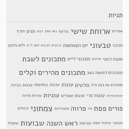
תגיות
ארוחת שישי
חגים
אגוזים
חורף
בורקס
דבש
בשר טחון
טבעוני
יום העצמאות
חנוכה
ללא גלוטן
כרובית
לייט
לביבות
לחם
מתכונים לשבת
מתכוני לייט
מטבח רומני
מרקים
מתכונים מהירים וקלים
מתכונים לתשעה באב
סלטים
עוגות
עוגות בחושות
עוגות גבינה
מתכונים עם בצק פילו
עוגיות
עוגות פרי
עוגות שמרים
עוגיות פרווה
עוגות פרווה
צמחוני
פסח
פרווה
פורים
פשטידות
קינוחים
פרג
שבועות
ראש השנה
קינוחי פסח
טבעוני
קציצות
שוקולד