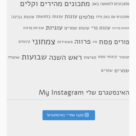
מתכונים מהירים וקלים
מתכונים לתשעה באב
סלטים
עוגות
עוגות בחושות
עוגות גבינה
מתכונים עם בצק פילו
עוגיות
עוגות פרי
עוגות שמרים
עוגיות פרווה
עוגות פרווה
צמחוני
פסח
פרווה
פורים
פשטידות
קינוחים
פרג
שבועות
ראש השנה
קינוחי פסח
טבעוני
קציצות
שוקולד
שמרים
שקדים
האינסטגרם שלי My Instagram
עקבו אחריי באינסטגרם!