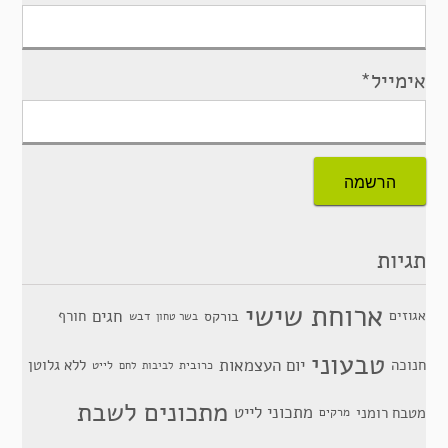
אימייל*
תגיות
ארוחת שישי
חגים
אגוזים
חורף
בורקס
דבש
בשר טחון
טבעוני
יום העצמאות
חנוכה
ללא גלוטן
כרובית
לייט
לביבות
לחם
מתכונים לשבת
מתכוני לייט
מטבח רומני
מרקים