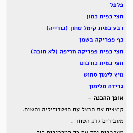
פלפל
חצי כפית כמון
רבע כפית קימל טחון (כורייה)
כף פפריקה בשמן
חצי כפית פפריקה חריפה (לא חובה)
חצי כפית כורכום
מיץ לימון סחוט
גרידה מלימון
אופן ההכנה –
קוצצים את הבצל עם הפטרוזיליה והשום.
מעבירים לדג הטחון .
מערבבים יחד את כל המרכיבים כול