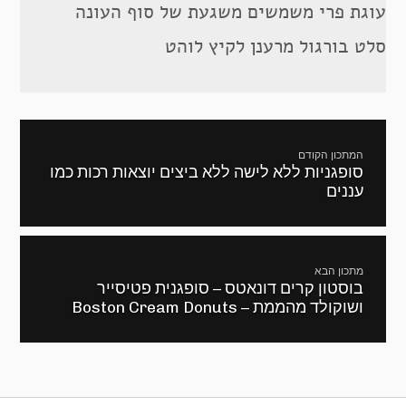
עוגת פרי משמשים משגעת של סוף העונה
סלט בורגול מרענן לקיץ לוהט
ניווט
המתכון הקודם
סופגניות ללא לישה ללא ביצים יוצאות רכות כמו
מתכון
עננים
קודם:
מתכון הבא
בוסטון קרים דונאטס – סופגנית פטיסייר
המתכון
ושוקולד מהממת – Boston Cream Donuts
הבא: