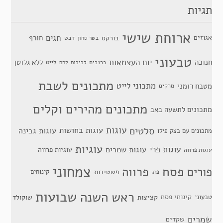
תגיות
ארוחת שישי
חגים
אגוזים
חורף
בורקס
דבש
בשר טחון
טבעוני
יום העצמאות
חנוכה
ללא גלוטן
כרובית
לייט
לביבות
לחם
מתכונים לשבת
מתכוני לייט
מטבח רומני
מרקים
מתכונים מהירים וקלים
מתכונים לתשעה באב
סלטים
עוגות
עוגות בחושות
עוגות גבינה
מתכונים עם בצק פילו
עוגיות
עוגות פרי
עוגות שמרים
עוגיות פרווה
עוגות פרווה
צמחוני
פסח
פרווה
פורים
פשטידות
קינוחים
פרג
שבועות
ראש השנה
קינוחי פסח
טבעוני
קציצות
שוקולד
שמרים
שקדים