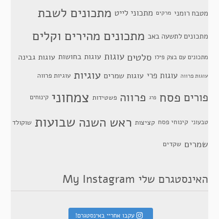
מתכונים לשבת
מתכוני לייט
מטבח רומני
מרקים
מתכונים מהירים וקלים
מתכונים לתשעה באב
סלטים
עוגות
עוגות בחושות
עוגות גבינה
מתכונים עם בצק פילו
עוגיות
עוגות פרי
עוגות שמרים
עוגיות פרווה
עוגות פרווה
צמחוני
פסח
פרווה
פורים
פשטידות
קינוחים
פרג
שבועות
ראש השנה
קינוחי פסח
טבעוני
קציצות
שוקולד
שמרים
שקדים
האינסטגרם שלי My Instagram
עקבו אחריי באינסטגרם!