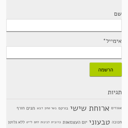
שם
אימייל*
תגיות
ארוחת שישי
חגים
אגוזים
חורף
בורקס
דבש
בשר טחון
טבעוני
יום העצמאות
חנוכה
ללא גלוטן
כרובית
לייט
לביבות
לחם