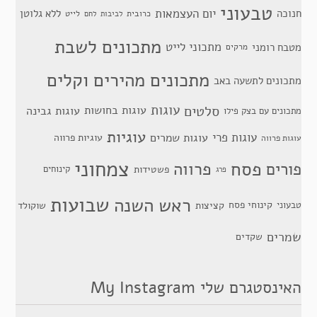
טבעוני
יום העצמאות
חנוכה
ללא גלוטן
כרובית
לייט
לביבות
לחם
מתכונים לשבת
מתכוני לייט
מטבח רומני
מרקים
מתכונים מהירים וקלים
מתכונים לתשעה באב
סלטים
עוגות
עוגות בחושות
עוגות גבינה
מתכונים עם בצק פילו
עוגיות
עוגות פרי
עוגות שמרים
עוגיות פרווה
עוגות פרווה
צמחוני
פסח
פרווה
פורים
פשטידות
קינוחים
פרג
שבועות
ראש השנה
קינוחי פסח
טבעוני
קציצות
שוקולד
שמרים
שקדים
האינסטגרם שלי My Instagram