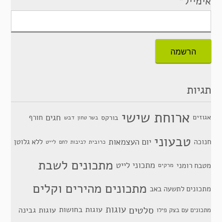
אימייל*
תגיות
ארוחת שישי
חגים
אגוזים
חורף
בורקס
דבש
בשר טחון
טבעוני
יום העצמאות
חנוכה
ללא גלוטן
כרובית
לייט
לביבות
לחם
מתכונים לשבת
מתכוני לייט
מטבח רומני
מרקים
מתכונים מהירים וקלים
מתכונים לתשעה באב
סלטים
עוגות
עוגות בחושות
עוגות גבינה
מתכונים עם בצק פילו