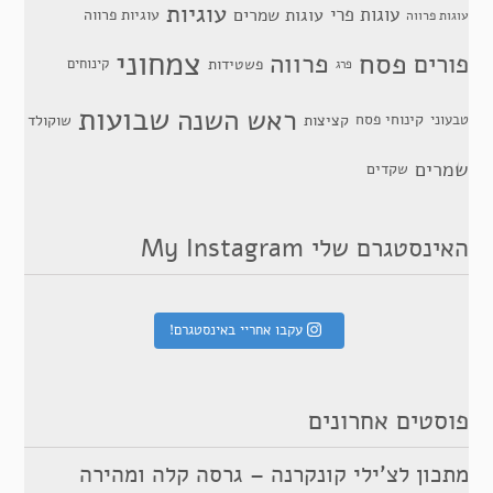
עוגיות
עוגות פרי
עוגות שמרים
עוגיות פרווה
עוגות פרווה
צמחוני
פסח
פרווה
פורים
פשטידות
קינוחים
פרג
שבועות
ראש השנה
קינוחי פסח
טבעוני
קציצות
שוקולד
שמרים
שקדים
האינסטגרם שלי My Instagram
עקבו אחריי באינסטגרם!
פוסטים אחרונים
מתכון לצ’ילי קונקרנה – גרסה קלה ומהירה