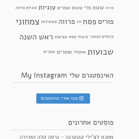
עוגיות
עוגות פרי
עוגות שמרים
עוגיות פרווה
פרווה
צמחוני
פסח
פרווה
פורים
פשטידות
פרג
ראש השנה
קינוחי פסח
קינוחים טבעוני
קציצות
שבועות
שמרים
שקדים
שוקולד
האינסטגרם שלי My Instagram
עקבו אחריי באינסטגרם!
פוסטים אחרונים
מתכון לצ’ילי קונקרנה – גרסה קלה ומהירה