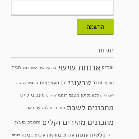
תגיות
ארוחת שישי
חגים
אגוזים
בורקס
דבש
בשר טחון
טבעוני
יום העצמאות
חנוכה
חורף
כרובית
לביבות
מתכוני לייט
ללא גלוטן
מטבח רומני
לייט
מרקים
לחם
מתכונים לשבת
מתכונים לתשעה באב
מתכונים מהירים וקלים
מתכונים עם בצק
סלטים
עוגות
עוגות בחושות
עוגות גבינה
פילו
עוגות