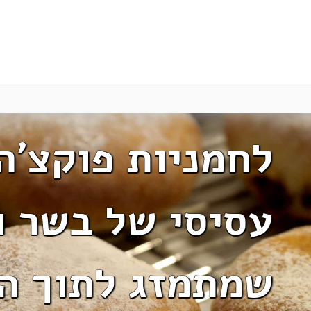
לחמניות פוקצ’ה 
עסיסי של בשר ו
שמתמזג לתוך ה