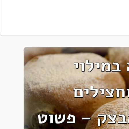
במילוי
חצילים
בצק – פשוט