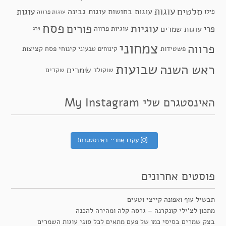
סלטים
עוגות
עוגות
עוגות בחושות
עוגות גבינה
פילו
עוגות פרווה
פסח
פורים
עוגיות
פרי
עוגות שמרים
עוגיות פרווה
פרג
צמחוני
פרווה
פשטידות
קינוחי פסח
קציצות
קינוחים טבעוני
שבועות
ראש השנה
שמרים
שקדים
שוקולד
האינסטגרם שלי My Instagram
עקבו אחריי באינסטגרם!
פוסטים אחרונים
תבשיל עוף ואפונה קייצי וטעים
מתכון לצ’ילי קונקרנה – גרסה קלה ומהירה להכנה
בצק שמרים בסיסי כמו של פעם מתאים לכל סוגי עוגות השמרים