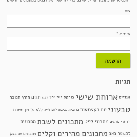
הכניסו את כתובת המייל שלכם כדי להישאר מעודכנים במתכונים חדשים
שם
אימייל*
תגיות
ארוחת שישי
חגים
אגוזים
בורקס
חורף
חנוכה
בשר טחון
דבש
טבעוני
יום העצמאות
ללא גלוטן
מטבח
כרובית
לביבות
לחם
לייט
מתכונים לשבת
מתכוני לייט
מתכונים
רומני
מרקים
מתכונים מהירים וקלים
לתשעה באב
מתכונים עם בצק