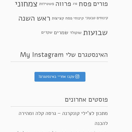
צמחוני
פסח
פרווה
פורים
פשטידות
פרג
ראש השנה
קינוחי פסח
קינוחים טבעוני
קציצות
שבועות
שמרים
שקדים
שוקולד
האינסטגרם שלי My Instagram
עקבו אחריי באינסטגרם!
פוסטים אחרונים
מתכון לצ’ילי קונקרנה – גרסה קלה ומהירה
להכנה