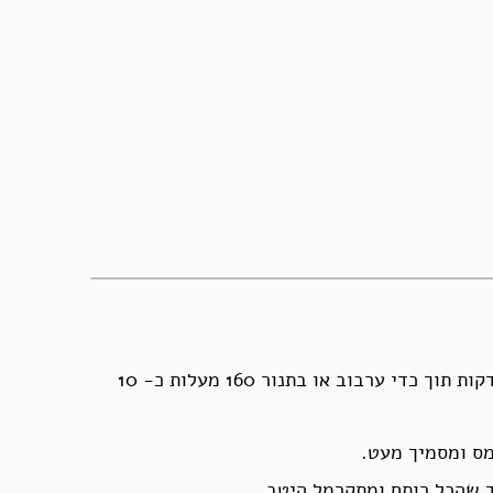
קולים מעט את השומשום – אפשר על מחבת על האש כמה דקות תוך כדי ערבוב או בתנור 160 מעלות כ- 10
מס ומסמיך מעט.
 שהכל רותח ומתקרמל היטב.