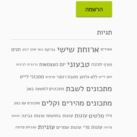
תגיות
ארוחת שישי
חגים
אגוזים
בורקס
דבש
בשר טחון
טבעוני
יום העצמאות
חנוכה
חורף
כרובית
לביבות
מתכוני לייט
ללא גלוטן
מטבח רומני
לייט
מרקים
לחם
מתכונים לשבת
מתכונים לתשעה באב
מתכונים מהירים וקלים
מתכונים עם בצק
סלטים
עוגות
עוגות בחושות
עוגות גבינה
פילו
עוגות
עוגיות
עוגות פרי
עוגות שמרים
עוגיות פרווה
פרווה