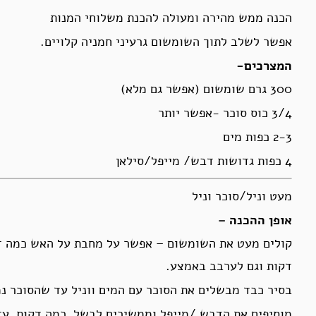
הכנה ממש מהירה ומעולה להכנת משלוחי המנות
אפשר לשלב לתוך השומשום גרעיני חמניה קלויים.
המצרכים-
300 גרם שומשום (אפשר גם מלא)
3/4 כוס סוכר -אפשר יותר
2-3 כפות מים
4 כפות גדושות דבש/ מייפל/סילאן
מעט וניל/סוכר וניל
אופן ההכנה –
דקות וגם לערבב באמצע.
בסיר כבד מבשלים את הסוכר עם המים ווניל עד שהסוכר נ
מוסיפים את הדבש /מייפל וממשיכים לבשל כמה דקות עד