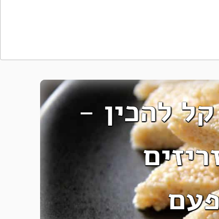
קל להכין -
ריזים
פעם