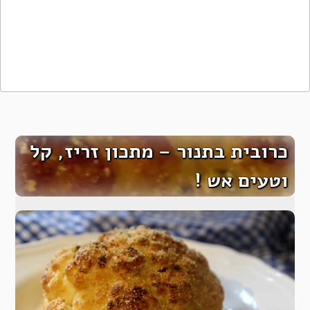
כרובית בתנור – מתכון זריז, קל
וטעים אש !