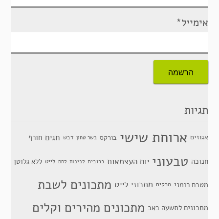
אימייל*
תגיות
ארוחת שישי
חגים
אגוזים
חורף
בורקס
דבש
בשר טחון
טבעוני
יום העצמאות
חנוכה
ללא גלוטן
כרובית
לייט
לביבות
לחם
מתכונים לשבת
מתכוני לייט
מטבח רומני
מרקים
מתכונים מהירים וקלים
מתכונים לתשעה באב