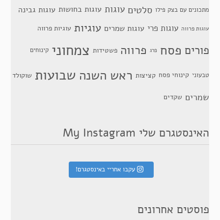
סלטים
עוגות
עוגות בחושות
עוגות גבינה
מתכונים עם בצק פילו
עוגיות
עוגות פרי
עוגות שמרים
עוגיות פרווה
עוגות פרווה
צמחוני
פסח
פרווה
פורים
פשטידות
קינוחים
פרג
שבועות
ראש השנה
קינוחי פסח
טבעוני
קציצות
שוקולד
שמרים
שקדים
האינסטגרם שלי My Instagram
עקבו אחריי באינסטגרם!
פוסטים אחרונים