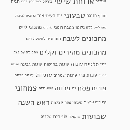
ארוחת שישי
חגים
אגוזים
בורקס
דבש
בשר טחון
טבעוני
יום העצמאות
חנוכה
חורף
כרובית
לביבות
מתכוני לייט
ללא גלוטן
מטבח רומני
לייט
מרקים
לחם
מתכונים לשבת
מתכונים לתשעה באב
מתכונים מהירים וקלים
מתכונים עם בצק
סלטים
עוגות
עוגות בחושות
עוגות גבינה
פילו
עוגות
עוגיות
עוגות פרי
עוגות שמרים
עוגיות פרווה
פרווה
צמחוני
פסח
פרווה
פורים
פשטידות
פרג
ראש השנה
קינוחי פסח
קינוחים טבעוני
קציצות
שבועות
שמרים
שקדים
שוקולד