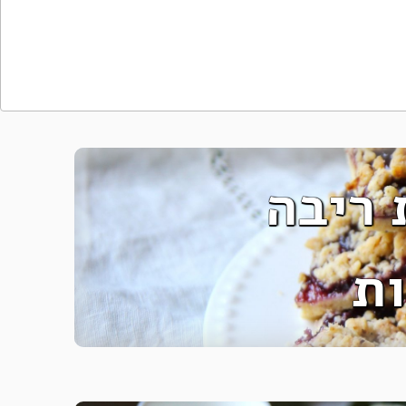
 ריבה
ות