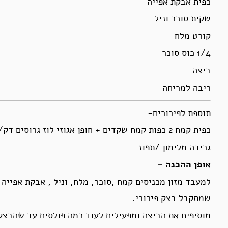
כפית אבקת אפייה
שקית סוכר וניל
קורט מלח
1/4 כוס סוכר
ביצה
ריבה למריחה
תוספת לפירורים-
כפית קמח 2 כפות קמח שקדים + חופן אגוזי לוז גרוסים דק/אגוזי מלך
גרידה מלימון /תפוז
אופן ההכנה –
למעבד מזון מכניסים קמח ,סוכר, מלח, וניל , אבקת אפייה
שמתקבל בצק פירורי.
מוסיפים את הביצה ומפעילים לעוד כמה פולסים עד שהבצק